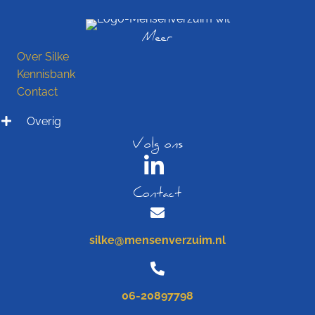
Meer
Over Silke
Kennisbank
Contact
Overig
Volg ons
Contact
silke@mensenverzuim.nl
06-20897798