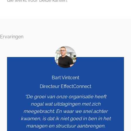
die werkt voor beide kanten.
Ervaringen
Bart Vintcent
Directeur EffectConnect
“De groei van onze organisatie heeft
nogal wat uitdagingen met zich
meegebracht. En waar we snel achter
kwamen, is dat ik niet goed in ben in het
managen en structuur aanbrengen.