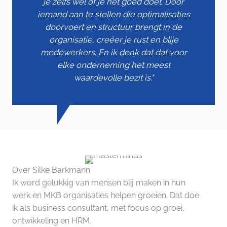
je zelfs wel of je het goed doet. Door
iemand aan te stellen die optimalisaties
doorvoert en structuur brengt in de
organisatie, creëer je rust en blije
medewerkers. En ik denk dat dat voor
elke onderneming het meest
waardevolle bezit is."
Over Silke Barkmann
Ik word gelukkig van mensen blij maken in hun
werk en MKB organisaties helpen groeien. Dat doe
ik als business consultant, met focus op groei,
ontwikkeling en HRM.