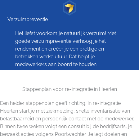
Verzuimpreventie
Het liefst voorkom je natuurlijk verzuim! Met
goede verzuimpreventie verhoog je het
rendement en creëer je een prettige en
betrokken werkcultuur. Dat helpt je
medewerkers aan boord te houden.
Stappenplan voor re-integratie in Heerlen
Een helder stappenplan geeft richting. In re-integratie
Heerlen start je met ziekmelding, snelle inventarisatie van
belastbaarheid en persoonlijk contact met de medewerker.
Binnen twee weken volgt een consult bij de bedrijfsarts, je
bewaakt acties volgens Poortwachter. Je legt doelen en