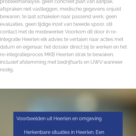
probleemanalyse, geen concreet plan van aanpak,
afspraken niet vastleggen, medische gegevens onjuist
bewaren, te laat schakelen naar passend werk, geen
evaluaties, geen tijdige inzet van tweede spoor, stil
contact met de medewerker. Voorkom dit door in re-
integratie Heerlen elk advies te vertalen naar acties met
datum en eigenaar, het dossier direct bij te werken en het
re-integratieproces MKB Heerlen strak te bewaken,
inclusief afstemming met bedrijfsarts en UWV wanneer
nodig.
Voorbeelden uit Heerlen en omgeving
Herkenbare situaties in Heerlen. Een